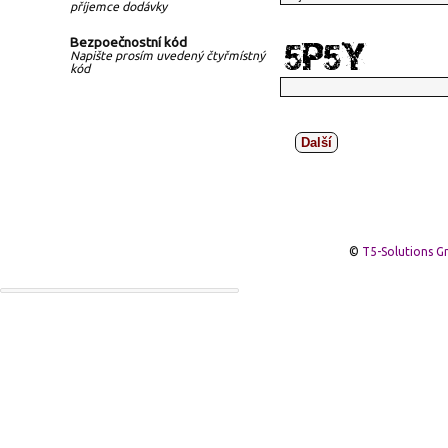
příjemce dodávky
Bezpoečnostní kód
Napište prosím uvedený čtyřmístný
kód
Další
©
T5-Solutions 